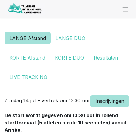
Overslaan naar inhoud
LANGE Afstand
LANGE DUO
KORTE Afstand
KORTE DUO
Resultaten
LIVE TRACKING
Zondag 14 juli - vertrek om 13.30 uur
Inscrijvingen
De start wordt gegeven om 13:30 uur in rollend
startformaat (5 atleten om de 10 seconden) vanuit
Anhée.