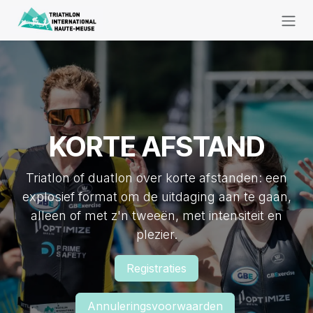
Overslaan naar inhoud
KORTE AFSTAND
Triatlon of duatlon over korte afstanden: een
explosief format om de uitdaging aan te gaan,
alleen of met z'n tweeën, met intensiteit en
plezier.
Registraties
Annuleringsvoorwaarden